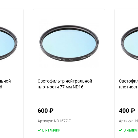
льной
Светофильтр нейтральной
Светофил
6
плотности 77 мм ND16
плотност
600
₽
400
₽
Артикул: ND1677-F
Артикул: 
В наличии
В налич