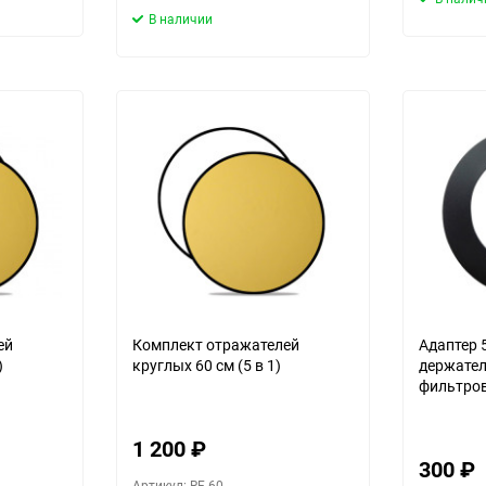
В наличии
ей
Комплект отражателей
Адаптер 
)
круглых 60 см (5 в 1)
держате
фильтров 
1 200
₽
300
₽
Артикул: RF-60