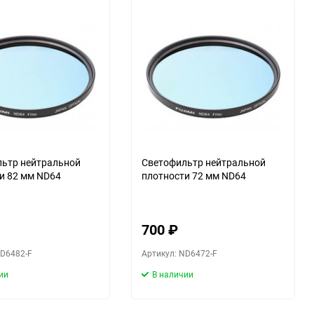
30
ю
60
90
ю
150
ю
ьтр нейтральной
Светофильтр нейтральной
и 82 мм ND64
плотности 72 мм ND64
ю
700
₽
ND6482-F
Артикул: ND6472-F
ии
В наличии