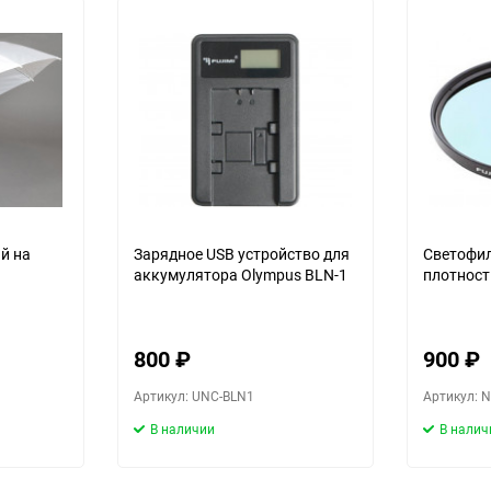
Выберите категори
Выберите категори
Выберите категори
й на
Зарядное USB устройство для
Светофил
аккумулятора Olympus BLN-1
плотност
Выберите категори
800
₽
900
₽
Артикул: UNC-BLN1
Артикул: 
В наличии
В налич