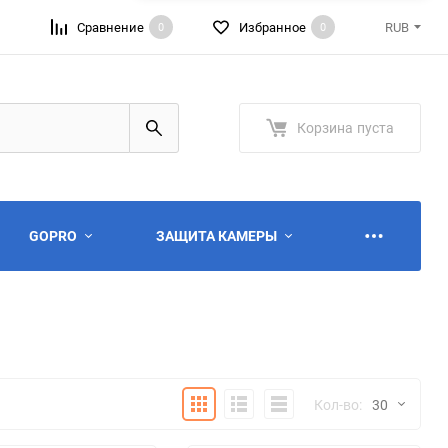
Сравнение
Избранное
RUB
0
0
RUB
USD
Корзина
пуста
GOPRO
ЗАЩИТА КАМЕРЫ
Плитка
Подробно
Компактно
Кол-во:
30
ю
ю