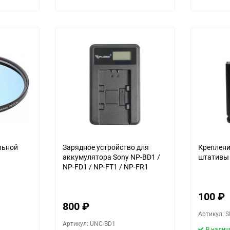
льной
Зарядное устройство для
Креплени
аккумулятора Sony NP-BD1 /
штативы
NP-FD1 / NP-FT1 / NP-FR1
100
₽
800
₽
Артикул: 
Артикул: UNC-BD1
В налич