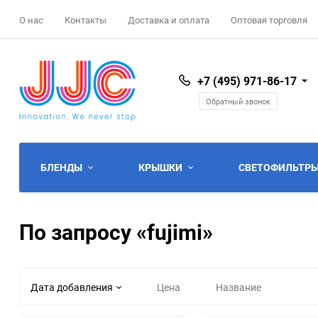
О нас
Контакты
Доставка и оплата
Оптовая торговля
+7 (495) 971-86-17
Обратный звонок
БЛЕНДЫ
КРЫШКИ
СВЕТОФИЛЬТРЫ
Canon
Инновационные крышки
защитные фильтры
Фотосумки
Защита GoPro
Защита дисплея
По запросу «fujimi»
Nikon
Крышки без логотипа
фильтры CPL
Чехлы для объективов
Аккумуляторы GoPro
Защита карт памяти
Olympus
Крышки Canon
Фильтры Variable ND
Дождевые накидки
Моноподы
Защита "башмака"
Дата добавления
Цена
Название