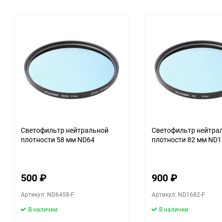
Металлические
Фильтры для дронов
для видеокамер
Оптические насадки
Квадратные P фильтры
Квадратные Z фильтры
Наглазники
Светофильтр нейтральной
Светофильтр нейтра
плотности 58 мм ND64
плотности 82 мм ND1
Чехлы для светофильтров
500
₽
900
₽
Артикул: ND6458-F
Артикул: ND1682-F
В наличии
В наличии