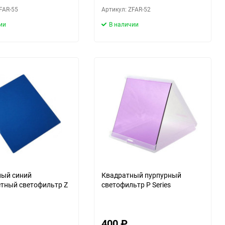
FAR-55
Артикул: ZFAR-52
ии
В наличии
ный синий
Квадратный пурпурный
тный светофильтр Z
светофильтр P Series
400
₽