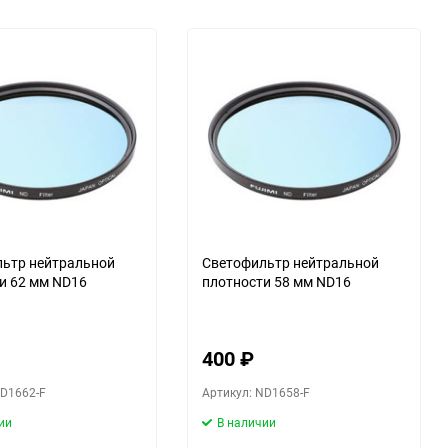
ьтр нейтральной
Светофильтр нейтральной
и 62 мм ND16
плотности 58 мм ND16
400
₽
ND1662-F
Артикул: ND1658-F
ии
В наличии