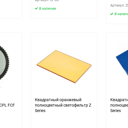
Артикул: Z
В наличии
В налич
Квадратный оранжевый
Квадрат
 CPL FCF
полноцветный светофильтр Z
полноцве
Series
Series