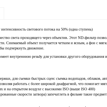
т интенсивность светового потока на 50% (одна ступень)
ество света проходящего через объектив. Этот ND-фильтр позвол
сти. Снимаемый объект получается четким и ясным, а фон с мяг
обы подчеркнуть движение.
 имеет внутреннюю резьбу для установки другого оборудования и
жки, для съемки быстрых сцен: съемка водопадов, облаков, авт
зволяя работать с более широкой диафрагмой, что помогает мяг
х и на открытом воздухе с высокими ISO (выше ISO 400)
ованные скорости затвора) запечатлеть в фильме такие предметы