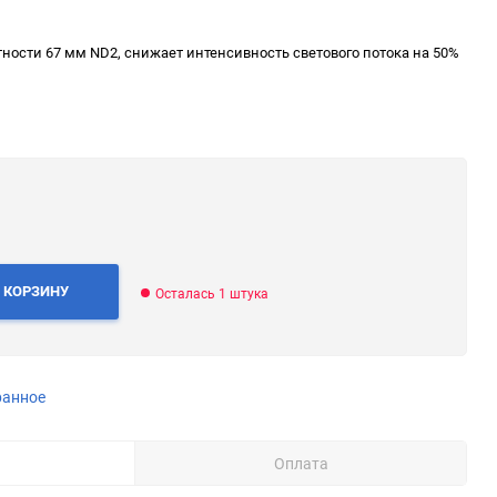
ю
ности 67 мм ND2, снижает интенсивность светового потока на 50%
ю
ю
 КОРЗИНУ
Осталась 1 штука
ю
ранное
Оплата