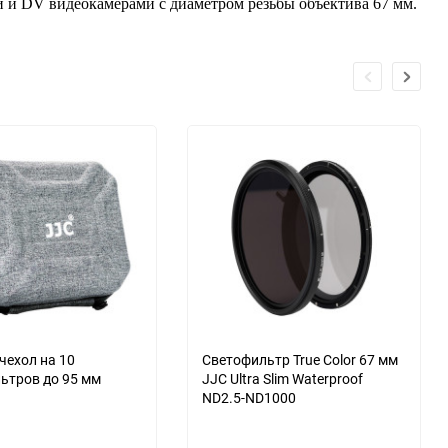
 и DV видеокамерами с диаметром резьбы объектива 67 мм.
чехол на 10
Светофильтр True Color 67 мм
ьтров до 95 мм
JJC Ultra Slim Waterproof
ND2.5-ND1000