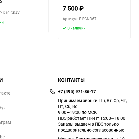
₽
7 500
₽
FP-K10 GRAY
Артикул: F-RCND67
ии
В наличии
И
КОНТАКТЫ
+7 (495) 971-86-17
такте
Принимаем звонки: Пн, Вт, Ср, Чт,
Пт, Сб, Вс
бук
9:00—19:00 по МСК
ПВЗ работает Пн-Пт 15:00—18:00
аграм
Заказы выдаём в ПВЗ только
предварительно согласованные
ube
Москва, Братиславская ул., д.19,