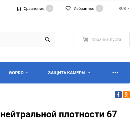
Сравнение
Избранное
RUB
0
0
RUB
USD
Корзина
пуста
GOPRO
ЗАЩИТА КАМЕРЫ
нейтральной плотности 67
ю
ю