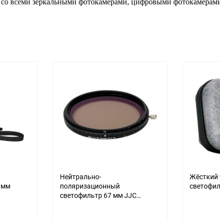
м со всеми зеркальными фотокамерами, цифровыми фотокамерами
Нейтрально-
Жёсткий 
 мм
поляризационный
светофил
светофильтр 67 мм JJC
Variable ND2-ND32+CPL Ultra
Slim (S+)