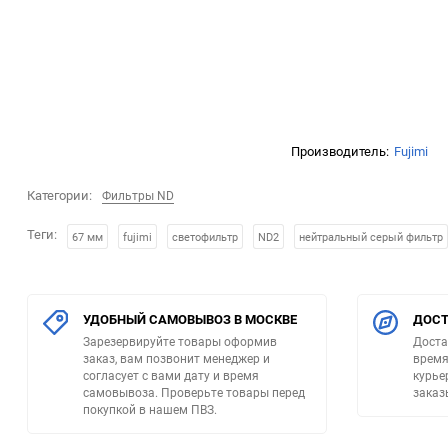
Металлические
Фильтры для дронов
для видеокамер
Оптические насадки
Квадратные P фильтры
Производитель:
Fujimi
Квадратные Z фильтры
Категории:
Фильтры ND
Теги:
67 мм
fujimi
светофильтр
ND2
нейтральный серый фильтр
Наглазники
Чехлы для светофильтров
УДОБНЫЙ САМОВЫВОЗ В МОСКВЕ
ДОСТ
Зарезервируйте товары оформив
Доста
заказ, вам позвонит менеджер и
время
согласует с вами дату и время
курье
самовывоза. Проверьте товары перед
заказ
покупкой в нашем ПВЗ.