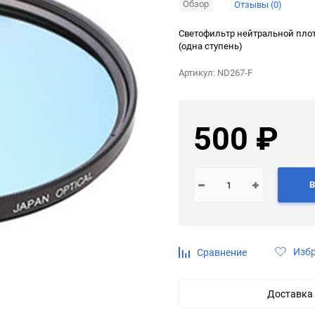
Обзор
Отзывы (0)
Выберите категори
Светофильтр нейтральной плот
(одна ступень)
Выберите категори
Артикул:
ND267-F
500
₽
Выберите категори
В
Выберите категори
Изб
Сравнение
Доставка