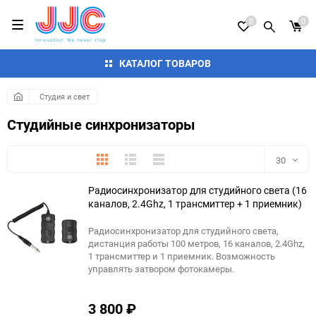
0
0
КАТАЛОГ ТОВАРОВ
Студия и свет
Студийные синхронизаторы
Плитка
Подробно
Компактно
30
Радиосинхронизатор для студийного света (16
30
каналов, 2.4Ghz, 1 трансмиттер + 1 приемник)
60
Радиосинхронизатор для студийного света,
дистанция работы 100 метров, 16 каналов, 2.4Ghz,
90
1 трансмиттер и 1 приемник. Возможность
управлять затвором фотокамеры.
150
3 800
₽