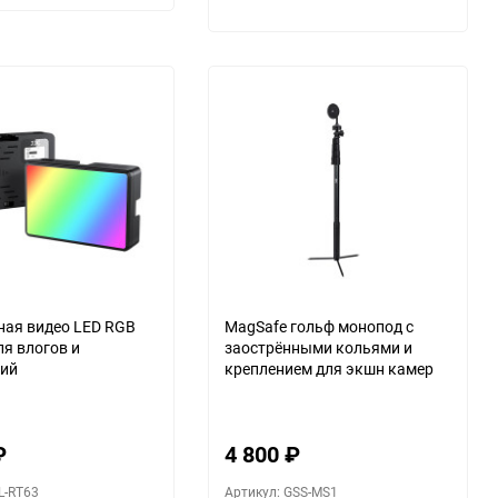
ая видео LED RGB
MagSafe гольф монопод с
ля влогов и
заострёнными кольями и
ций
креплением для экшн камер
₽
4 800
₽
L-RT63
Артикул: GSS-MS1