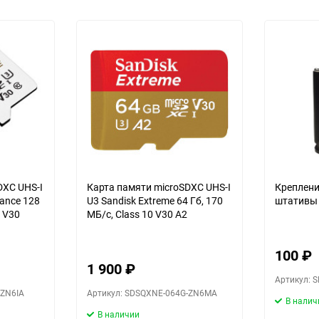
DXC UHS-I
Карта памяти microSDXC UHS-I
Креплени
rance 128
U3 Sandisk Extreme 64 Гб, 170
штативы
0 V30
МБ/с, Class 10 V30 A2
100
₽
1 900
₽
Артикул: 
-ZN6IA
Артикул: SDSQXNE-064G-ZN6MA
В налич
В наличии