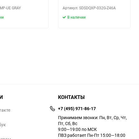
KMP-UE GRAY
Артикул: SDSDQXP-032G-Z46A
ии
В наличии
И
КОНТАКТЫ
+7 (495) 971-86-17
такте
Принимаем звонки: Пн, Вт, Ср, Чт,
Пт, Сб, Вс
бук
9:00—19:00 по МСК
ПВЗ работает Пн-Пт 15:00—18:00