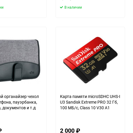
ии
В наличии
 органайзер чехол
Карта памяти microSDHC UHS-I
тфона, пауэрбанка,
U3 Sandisk Extreme PRO 32 Гб,
, документов и т.д
100 МБ/с, Class 10 V30 A1
₽
2 000
₽