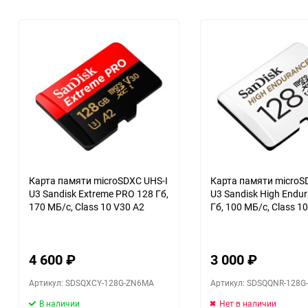
Металлические
Фильтры для дронов
для видеокамер
Оптические насадки
Квадратные P фильтры
Квадратные Z фильтры
Наглазники
Карта памяти microSDXC UHS-I
Карта памяти microS
U3 Sandisk Extreme PRO 128 Гб,
U3 Sandisk High Endu
Чехлы для светофильтров
170 МБ/с, Class 10 V30 A2
Гб, 100 МБ/с, Class 1
4 600
₽
3 000
₽
Артикул: SDSQXCY-128G-ZN6MA
Артикул: SDSQQNR-128G
В наличии
Нет в наличии