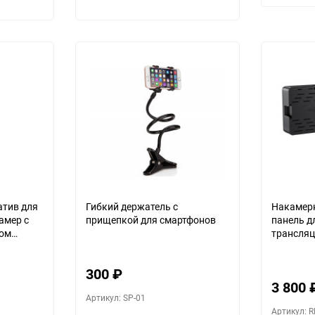
атив для
Гибкий держатель с
Накамерн
амер с
прищепкой для смартфонов
панель д
том
трансля
300
₽
3 800
Артикул: SP-01
Артикул: R