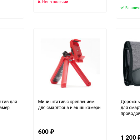
Нет в наличии
В налич
атив для
Мини штатив c креплением
Дорожный
камер
для смартфона и экшн камеры
для смар
проводов
600
₽
1 200