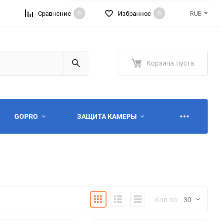
Сравнение
Избранное
RUB
0
0
RUB
USD
Корзина
пуста
GOPRO
ЗАЩИТА КАМЕРЫ
Плитка
Подробно
Компактно
Кол-во:
30
ю
ю