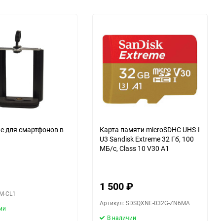
е для смартфонов в
Карта памяти microSDHC UHS-I
U3 Sandisk Extreme 32 Гб, 100
МБ/с, Class 10 V30 A1
1 500
₽
SM-CL1
Артикул: SDSQXNE-032G-ZN6MA
ии
В наличии