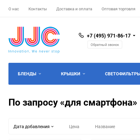
О нас
Контакты
Доставка и оплата
Оптовая торговля
+7 (495) 971-86-17
Обратный звонок
БЛЕНДЫ
КРЫШКИ
СВЕТОФИЛЬТРЫ
Canon
Инновационные крышки
защитные фильтры
Фотосумки
Защита GoPro
Защита дисплея
По запросу «для смартфона»
Nikon
Крышки без логотипа
фильтры CPL
Чехлы для объективов
Аккумуляторы GoPro
Защита карт памяти
Olympus
Крышки Canon
Фильтры Variable ND
Дождевые накидки
Моноподы
Защита "башмака"
Дата добавления
Цена
Название