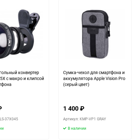
30
ю
60
90
ю
150
ю
гольный конвертер
Сумка-чехол для смартфона и
45X с макро и клипсой
аккумулятора Apple Vision Pro
тфона
(серый цвет)
ю
₽
1 400
₽
KLS-37X045
Артикул: KMP-VP1 GRAY
ии
В наличии