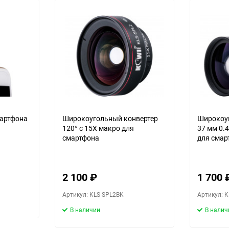
Выберите категори
Выберите категори
Выберите категори
мартфона
Широкоугольный конвертер
Широкоу
120° с 15X макро для
37 мм 0.
смартфона
для смар
Выберите категори
2 100
₽
1 700
Артикул: KLS-SPL2BK
Артикул: 
В наличии
В налич