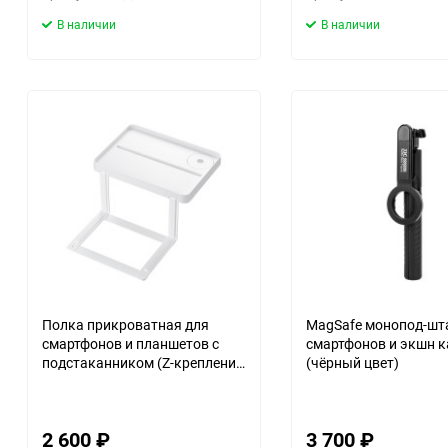
В наличии
В наличии
Полка прикроватная для
MagSafe монопод-шт
смартфонов и планшетов с
смартфонов и экшн 
подстаканником (Z-крепление,
(чёрный цвет)
нагрузка 3 кг)
2 600
₽
3 700
₽