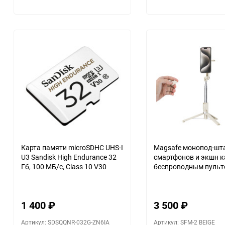
Карта памяти microSDHC UHS-I
Magsafe монопод-шт
U3 Sandisk High Endurance 32
смартфонов и экшн к
Гб, 100 МБ/с, Class 10 V30
беспроводным пуль
(бежевый цвет)
1 400
₽
3 500
₽
Артикул: SDSQQNR-032G-ZN6IA
Артикул: SFM-2 BEIGE