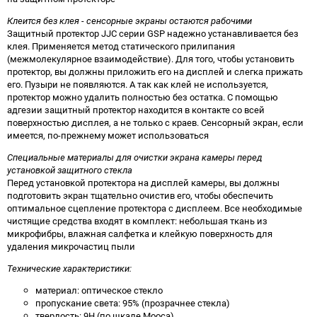
Клеится без клея - сенсорные экраны остаются рабочими
Защитный протектор JJC серии GSP надежно устанавливается без
клея. Применяется метод статического прилипания
(межмолекулярное взаимодействие). Для того, чтобы установить
протектор, вы должны приложить его на дисплей и слегка прижать
его. Пузыри не появляются. А так как клей не используется,
протектор можно удалить полностью без остатка. С помощью
адгезии защитный протектор находится в контакте со всей
поверхностью дисплея, а не только с краев. Сенсорный экран, если
имеется, по-прежнему может использоваться
Специальные материалы для очистки экрана камеры перед
установкой защитного стекла
Перед установкой протектора на дисплей камеры, вы должны
подготовить экран тщательно очистив его, чтобы обеспечить
оптимальное сцепление протектора с дисплеем. Все необходимые
чистящие средства входят в комплект: небольшая ткань из
микрофибры, влажная салфетка и клейкую поверхность для
удаления микрочастиц пыли
Технические характеристики:
материал: оптическое стекло
пропускание света: 95% (прозрачнее стекла)
твердость: 9Н (по шкале Мооса)