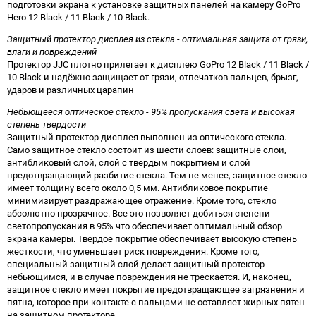
подготовки экрана к установке защитных панелей на камеру GoPro
Hero 12 Black / 11 Black / 10 Black.
Защитный протектор дисплея из стекла - оптимальная защита от грязи,
влаги и повреждений
Протектор JJC плотно прилегает к дисплею GoPro 12 Black / 11 Black /
10 Black и надёжно защищает от грязи, отпечатков пальцев, брызг,
ударов и различных царапин
Небьющееся оптическое стекло - 95% пропускания света и высокая
степень твердости
Защитный протектор дисплея выполнен из оптического стекла.
Само защитное стекло состоит из шести слоев: защитные слои,
антибликовый слой, слой с твердым покрытием и слой
предотвращающий разбитие стекла. Тем не менее, защитное стекло
имеет толщину всего около 0,5 мм. Антибликовое покрытие
минимизирует раздражающее отражение. Кроме того, стекло
абсолютно прозрачное. Все это позволяет добиться степени
светопропускания в 95% что обеспечивает оптимальный обзор
экрана камеры. Твердое покрытие обеспечивает высокую степень
жесткости, что уменьшает риск повреждения. Кроме того,
специальный защитный слой делает защитный протектор
небьющимся, и в случае повреждения не трескается. И, наконец,
защитное стекло имеет покрытие предотвращающее загрязнения и
пятна, которое при контакте с пальцами не оставляет жирных пятен
на защитном протекторе