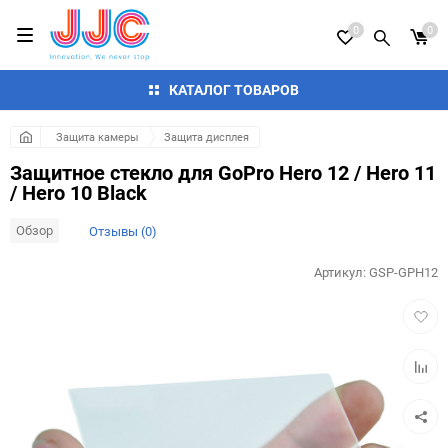
0
0
КАТАЛОГ ТОВАРОВ
Защита камеры
Защита дисплея
Защитное стекло для GoPro Hero 12 / Hero 11
/ Hero 10 Black
Обзор
Отзывы (0)
Артикул:
GSP-GPH12
Добав
в
избра
Добав
к
сравн