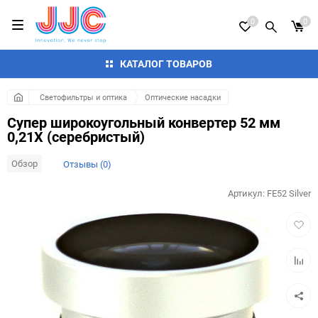
0
0
КАТАЛОГ ТОВАРОВ
Светофильтры и оптика
Оптические насадки
Супер широкоугольный конвертер 52 мм
0,21X (серебристый)
Обзор
Отзывы (0)
Артикул:
FE52 Silver
Добав
в
избра
Добав
к
сравн