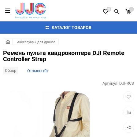
0
0
КАТАЛОГ ТОВАРОВ
Аксессуары для дронов
Ремень пульта квадрокоптера DJI Remote
Controller Strap
Обзор
Отзывы (0)
Артикул:
DJI-RCS
Добав
в
избра
Добав
к
сравн