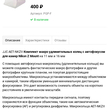
400
₽
Артикул: PGP-F
В наличии
Описание
Характеристики
Отзывы
JJC AET-NKZII
Комплект макро удлинительных колец с автофокусом
для камер Nikon Z Mount
на 11 мм и 16 мм
С помощью автофокусных макроколец (удлинительные кольца) вы
можете создавать фантастические макро фотографии и другие
фотографии крупным планом, не покупая дорогостоящие
макрообъективы. Макрокольца устанавливаются между объективом
и камерой, таким образом уменьшая минимальную дистанцию
фокусировки. Это дает возможность снимать объекты на коротких
расстояниях в увеличенном масштабе.
Макрокольца имеют контакты передачи сигнала, поэтому
сохраняются все функции объектива, такие как автоматическая
фокусировка (AF) и регулировка диафрагмы. Макрокольца AET-NKZII