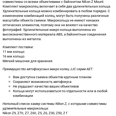
совместимы со всеми объективами c байонетом Nikon Z Mount.
Комплект макроколец включает в себя два удлинительных кольца.
Удлинительные кольца можно комбинировать в любом порядке. С
изменением комбинаций колец, могут быть получены различные
масштабы объекта съемки. Макрокольца не имеют никаких
оптических элементов, поэтому они не влияют на качество
фотографий. Удлинительные макро кольца выполнены из
высококачественного материала ABS, а байонетные соединения
выполнены из металла.
Комплект поставки
:
11 мм кольцо
16 мм кольцо
Мягкий мешочек для хранения
Преимущество автофокусных макро колец JJC серии AET
:
Вам доступна съемка объектов крупным планом
Сохраняют возможность автофокуса
Не ухудшают качество ваших объективов
Кольца могут использоваться по отдельности или в любой
комбинации
Неполный список камер системы Nikon Z, с которыми совместимы
удлинительные макрокольца:
Nikon Z9, Z7II, Z7, Z6II, Z5, Z6, Z30, Z50, Z f