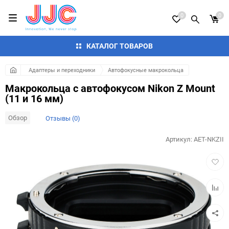
0
0
КАТАЛОГ ТОВАРОВ
Адаптеры и переходники
Автофокусные макрокольца
Макрокольца с автофокусом Nikon Z Mount
(11 и 16 мм)
Обзор
Отзывы (0)
Артикул:
AET-NKZII
Добав
в
избра
Добав
к
сравн