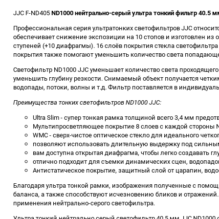
JJC F-ND405
ND1000 нейтрально-серый ультра тонкий фильтр 40.5 м
Профессиональная серия ультратонких светофильтров JJC относит
обеспечивает снижение экспозиции на 10 стопов и изготовлен из 
ступеней (+10 диафрагмы). 16 слоёв покрытия стекла светофильт
покрытия также помогают уменьшить количество света попадающег
Светофильтр ND1000 JJC уменьшает количество света проходящего ч
уменьшить глубину резкости. Снимаемый объект получается четким
водопады, потоки, волны и т.д. Фильтр поставляется в индивидуа
Преимущества тонких светофильтров ND1000 JJC:
Ultra Slim - cупер тонкая рамка толщиной всего 3,4 мм пре
Мультипросветляющее покрытие 8 слоев с каждой стороны 
WMC - сверх-чистое оптическое стекло для идеального четк
позволяют использовать длительную выдержку под сильным
вам доступна открытая диафрагма, чтобы легко создавать гл
отлично подходит для съемки динамических сцен, водопадов, 
Антистатическое покрытие, защитный слой от царапин, во
Благодаря ультра тонкой рамки, изображения полученные с помощ
баланса, а также способствуют исчезновению бликов и отражений
применения нейтрально-серого светофильтра.
Ультра тонкий нейтрально серый светофильтр 40.5 мм JJC ND100