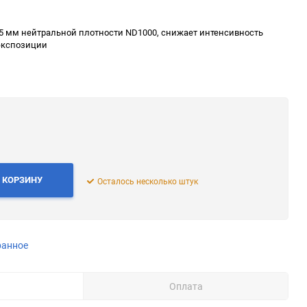
ю
.5 мм нейтральной плотности ND1000, снижает интенсивность
 экспозиции
ю
ю
 КОРЗИНУ
Осталось несколько штук
ю
ранное
Оплата