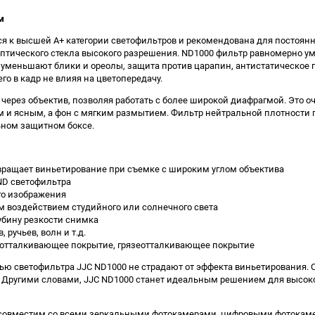
м
ся к высшей A+ категории светофильтров и рекомендована для постоян
оптического стекла высокого разрешения. ND1000 фильтр равномерно у
ра уменьшают блики и ореолы, защита против царапин, антистатическо
о в кадр не влияя на цветопередачу.
ерез объектив, позволяя работать с более широкой диафрагмой. Это оч
 и ясным, а фон с мягким размытием. Фильтр нейтральной плотности п
льном защитном боксе.
дотвращает виньетирование при съемке с широким углом объектива
ND светофильтра
ого изображения
 воздействием студийного или солнечного света
убину резкости снимка
ручьев, волн и т.д.
доотталкивающее покрытие, грязеотталкивающее покрытие
ью светофильтра JJC ND1000 не страдают от эффекта виньетирования
. Другими словами, JJC ND1000 станет идеальным решением для высок
0 совместим со всеми зеркальными фотокамерами, цифровыми фотокаме