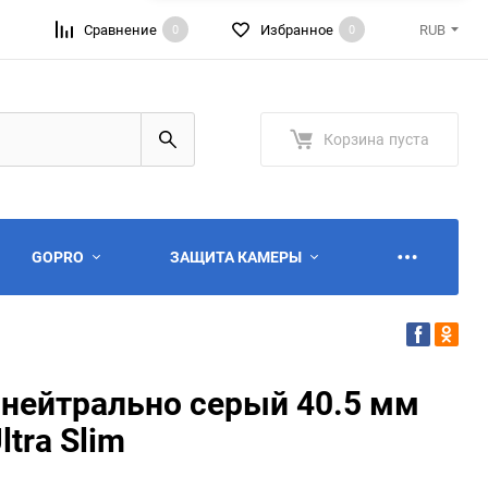
Сравнение
Избранное
RUB
0
0
RUB
USD
Корзина
пуста
GOPRO
ЗАЩИТА КАМЕРЫ
нейтрально серый 40.5 мм
tra Slim
ю
ю