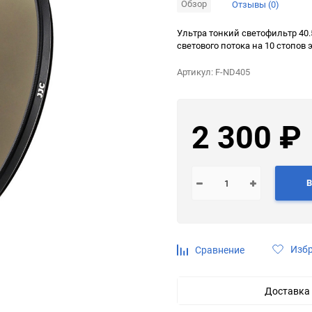
Обзор
Отзывы (0)
Выберите категори
Ультра тонкий светофильтр 40
светового потока на 10 стопов
Выберите категори
Артикул:
F-ND405
2 300
₽
Выберите категори
В
Выберите категори
Изб
Сравнение
Доставка