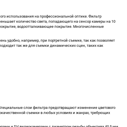
ного использования на профессиональной оптике. Фильтр
меньшает количество света, попадающего на сенсор камеры на 10
е покрытие, водоотталкивающее покрытие. Многочисленные
ень удобно, например, при портретной съемке, так как позволяет
одходит так же для съемки динамических сцен, таких как
. Специальные слои фильтра предотвращают изменение цветового
окачественной съемки в любых условиях и жанрах, требующих
рами и DV видеокамерами с диаметром резьбы объектива 40.5 мм.