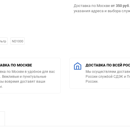
Доставка по Москве
от 350 руб
указания адреса и выбора слу
льтр
ND1000
АВКА ПО МОСКВЕ
ДОСТАВКА ПО ВСЕЙ РО
вка по Москве в удобное для вас
Мы осуществляем доставк
. Вежливые и пунктуальные
России службой СДЭК и П
ры вовремя доставят ваши
России.
ы.