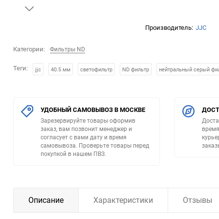
Металлические
Фильтры для дронов
Производитель:
JJC
для видеокамер
Оптические насадки
Категории:
Фильтры ND
Теги:
jjc
40.5 мм
светофильтр
ND фильтр
нейтральный серый фи
Квадратные P фильтры
Квадратные Z фильтры
УДОБНЫЙ САМОВЫВОЗ В МОСКВЕ
ДОСТ
Наглазники
Зарезервируйте товары оформив
Доста
заказ, вам позвонит менеджер и
время
согласует с вами дату и время
курье
Чехлы для светофильтров
самовывоза. Проверьте товары перед
заказ
покупкой в нашем ПВЗ.
Описание
Характеристики
Отзывы